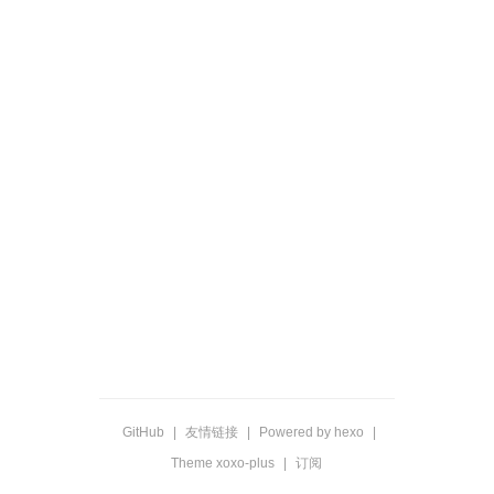
GitHub
|
友情链接
|
Powered by hexo
|
Theme xoxo-plus
|
订阅