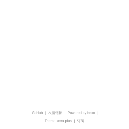
GitHub
|
友情链接
|
Powered by hexo
|
Theme xoxo-plus
|
订阅